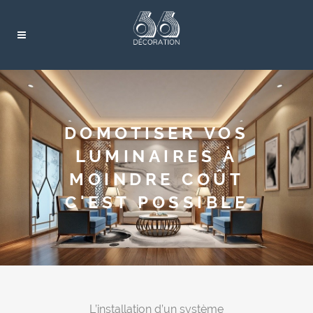
DOMOTISER VOS
LUMINAIRES À
MOINDRE COÛT
C'EST POSSIBLE
L’installation d’un système